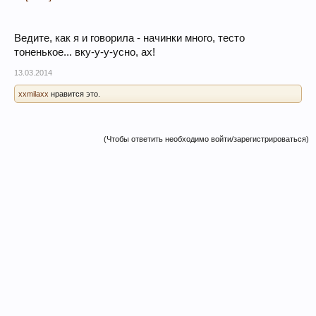
Ведите, как я и говорила - начинки много, тесто
тоненькое... вку-у-у-усно, ах!
13.03.2014
xxmilaxx
нравится это.
(Чтобы ответить необходимо войти/зарегистрироваться)