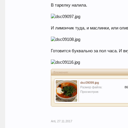
В тарелку налила.
И лимончик туда, и маслинки, или олив
Готовится буквально за пол часа. И в
Вложения:
dsc09099.jpg
Размер файла:
86
Просмотров:
Arti
,
27.11.2017