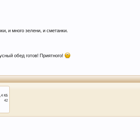
ки, и много зелени, и сметанки.
кусный обед готов! Приятного!
,4 КБ
42