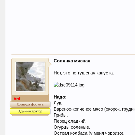
Солянка мясная
Нет, это не тушеная капуста.
Надо:
Arti
Лук.
Команда форума
Вареное-копченое мясо (окорок, грудин
Администратор
Грибы.
Перец сладкий.
Огурцы соленые.
Острая колбаса (у меня чорризо).