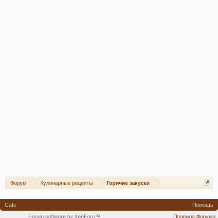
Форум
Кулинарные рецепты
Горячие закуски
Cafe
Помощь
Forum software by XenForo™
Правила Форума