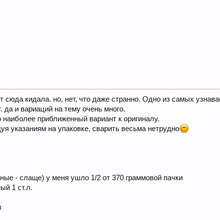
т сюда кидала. но, нет, что даже странно. Одно из самых узна
т. да и вариаций на тему очень много.
то наиболее приближенный вариант к оригиналу.
дуя указаниям на упаковке, сварить весьма нетрудно
ые - слаще) у меня ушло 1/2 от 370 граммовой пачки
й 1 ст.л.
л