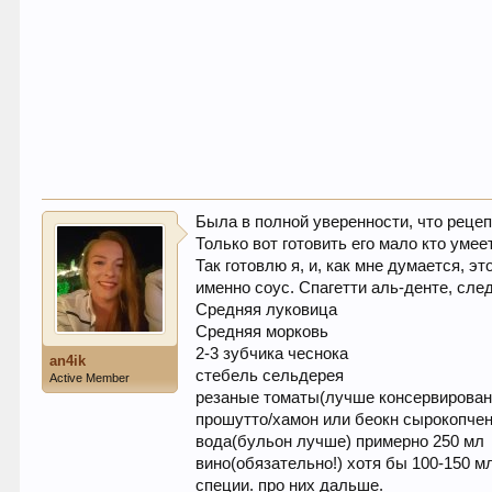
Была в полной уверенности, что рецеп
Только вот готовить его мало кто умее
Так готовлю я, и, как мне думается, э
именно соус. Спагетти аль-денте, сле
Средняя луковица
Средняя морковь
2-3 зубчика чеснока
an4ik
стебель сельдерея
Active Member
резаные томаты(лучше консервированн
прошутто/хамон или беокн сырокопчены
вода(бульон лучше) примерно 250 мл
вино(обязательно!) хотя бы 100-150 м
специи. про них дальше.