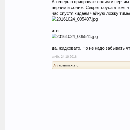
А теперь о приправах: солим и перчим
перчим и солим. Секрет соуса в том, 
час спустя кидаем чайную ложку тимь
итог
да, жидковато. Но не надо забывать ч
an4ik
,
24.10.2016
Arti
нравится это.