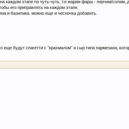
 на каждом этапе по чуть-чуть. т.е жарим фарш - перчим/солим, 
чтобы его приправлять на каждом этапе.
яна и базилика. можно еще и чесночка добавить.
то еще будут спагетти с "крахмалом" и сыр типа пармезана, кот