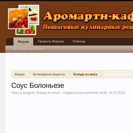
Правила Форума
Помощь
Форум
Последние сообщения
Форум
Кулинарные рецепты
Блюда из мяса
Соус Болоньезе
Тема в разделе "
Блюда из мяса
", создана пользователем
an4ik
,
24.10.2016
.