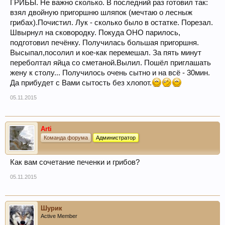
ГРИБЫ. Не важно сколько. В последний раз готовил так:
взял двойную пригоршню шляпок (мечтаю о лесныж
грибах).Почистил. Лук - сколько было в остатке. Порезал.
Швырнул на сковородку. Покуда ОНО парилось,
подготовил печёнку. Получилась большая пригоршня.
Высыпал,посолил и кое-как перемешал. За пять минут
переболтал яйца со сметаной.Вылил. Пошёл приглашать
жену к столу... Получилось очень сытно и на всё - 30мин.
Да прибудет с Вами сытость без хлопот.
05.11.2015
Arti
Команда форума
Администратор
Как вам сочетание печенки и грибов?
05.11.2015
Шурик
Active Member