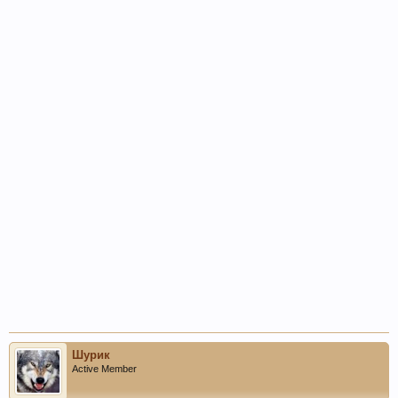
Шурик
Active Member