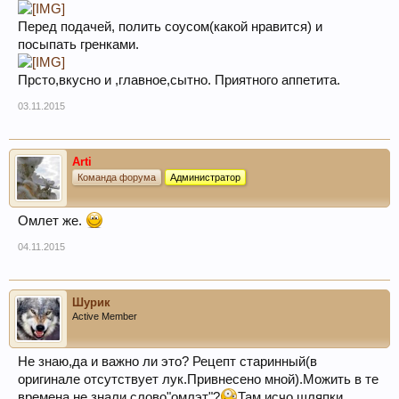
Перед подачей, полить соусом(какой нравится) и
посыпать гренками.
Прсто,вкусно и ,главное,сытно. Приятного аппетита.
03.11.2015
Arti
Команда форума
Администратор
Омлет же.
04.11.2015
Шурик
Active Member
Не знаю,да и важно ли это? Рецепт старинный(в
оригинале отсутствует лук.Привнесено мной).Можить в те
времена не знали слово"омлэт"?
Там исчо шляпки