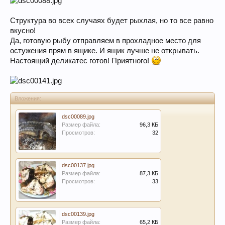
Структура во всех случаях будет рыхлая, но то все равно
вкусно!
Да, готовую рыбу отправляем в прохладное место для
остужения прям в ящике. И ящик лучше не открывать.
Настоящий деликатес готов! Приятного!
Вложения:
dsc00089.jpg
Размер файла:
96,3 КБ
Просмотров:
32
dsc00137.jpg
Размер файла:
87,3 КБ
Просмотров:
33
dsc00139.jpg
Размер файла:
65,2 КБ