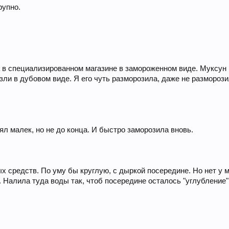
рупно.
а в специализированном магазине в замороженном виде. Муксун
зли в дубовом виде. Я его чуть разморозила, даже не разморозила
ял малек, но не до конца. И быстро заморозила вновь.
 средств. По уму бы круглую, с дыркой посередине. Но нет у м
 Налила туда воды так, чтоб посередине осталось "углубление"