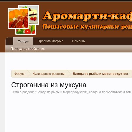
Правила Форума
Помощь
Форум
Последние сообщения
Форум
Кулинарные рецепты
Блюда из рыбы и морепродуктов
Строганина из муксуна
Тема в разделе "
Блюда из рыбы и морепродуктов
", создана пользователем
Arti