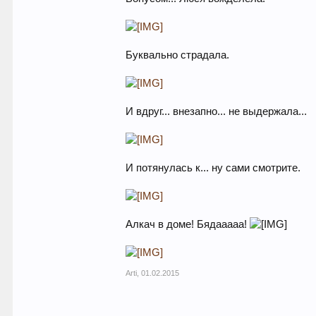
Буквально страдала.
И вдруг... внезапно... не выдержала...
И потянулась к... ну сами смотрите.
Алкач в доме! Бядааааа!
Arti
,
01.02.2015