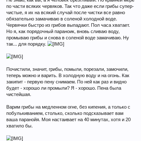
Не знаю, как вы, а я человек брезгливый. По крайней мере
по части всяких червяков. Так что даже если грибы супер-
чистые, я их на всякий случай после чистки все равно
обязательно замачиваю в соленой холодной воде.
Червячки быстро из грибов выпадают. Пол часа хватает.
Но я, как порядочный параноик, вновь сливаю воду,
промываю грибы и снова в соленой воде замачиваю. Ну
так... для порядку.
Почистили, значит, грибы, помыли, порезали, замочили,
теперь можно и варить. В холодную воду и на огонь. Как
закипит - первую пену снимаем. По ней как раз и видно
будет - хорошо ли промыли? Я - хорошо. Пена была
чистейшая.
Варим грибы на медленном огне, без кипения, а только с
побулькиванием, столько, сколько подсказывает вам
ваша паранойя. Моя настаивает на 40 минутах, хотя и 20
хватило бы.