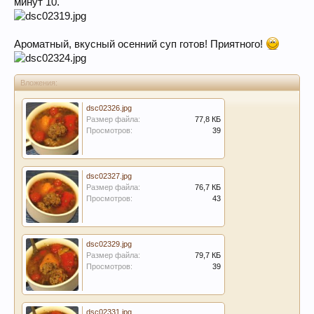
минут 10.
Ароматный, вкусный осенний суп готов! Приятного!
Вложения:
dsc02326.jpg
Размер файла:
77,8 КБ
Просмотров:
39
dsc02327.jpg
Размер файла:
76,7 КБ
Просмотров:
43
dsc02329.jpg
Размер файла:
79,7 КБ
Просмотров:
39
dsc02331.jpg