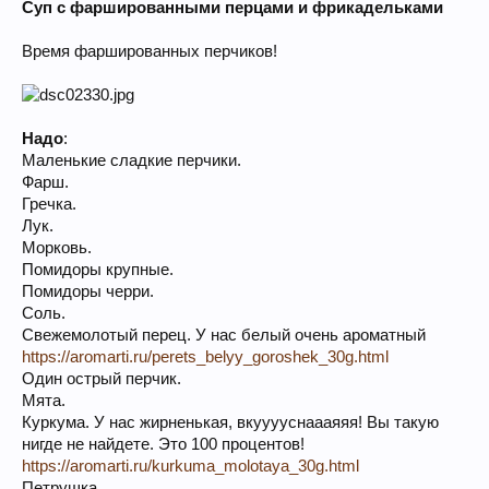
Суп с фаршированными перцами и фрикадельками
Время фаршированных перчиков!
Надо
:
Маленькие сладкие перчики.
Фарш.
Гречка.
Лук.
Морковь.
Помидоры крупные.
Помидоры черри.
Соль.
Свежемолотый перец. У нас белый очень ароматный
https://aromarti.ru/perets_belyy_goroshek_30g.html
Один острый перчик.
Мята.
Куркума. У нас жирненькая, вкууууснаааяяя! Вы такую
нигде не найдете. Это 100 процентов!
https://aromarti.ru/kurkuma_molotaya_30g.html
Петрушка.