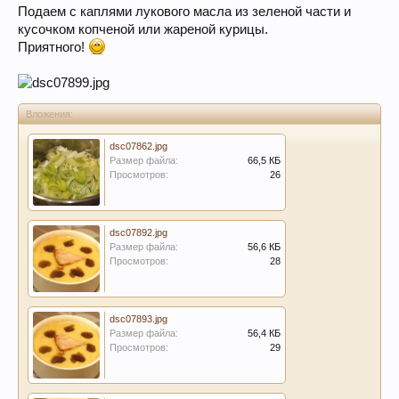
Подаем с каплями лукового масла из зеленой части и
кусочком копченой или жареной курицы.
Приятного!
Вложения:
dsc07862.jpg
Размер файла:
66,5 КБ
Просмотров:
26
dsc07892.jpg
Размер файла:
56,6 КБ
Просмотров:
28
dsc07893.jpg
Размер файла:
56,4 КБ
Просмотров:
29