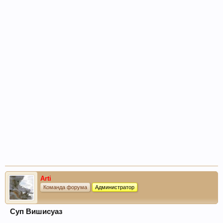
Arti
Команда форума
Администратор
Суп Вишисуаз