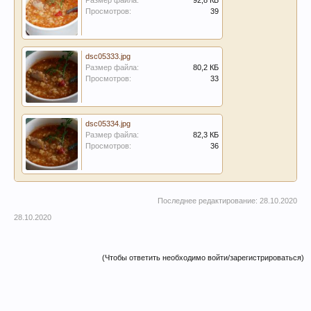
Размер файла:
92,8 КБ
Просмотров:
39
dsc05333.jpg
Размер файла:
80,2 КБ
Просмотров:
33
dsc05334.jpg
Размер файла:
82,3 КБ
Просмотров:
36
Последнее редактирование:
28.10.2020
28.10.2020
(Чтобы ответить необходимо войти/зарегистрироваться)