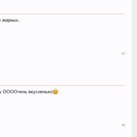
к жирных.
#7
 Ну ООООчень вкусненько
#8