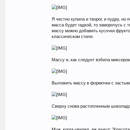
Я честно купила и творог, и пудру, н
масса будет гадкой, то заморочусь с 
массу можно добавить кусочки фруктов
классическом стиле.
Массу я, как следует взбила миксером
Выложить массу в формочки с засты
Сверху снова растопленным шоколадом
Муж, когда увидел, аж ахнул: "Красот