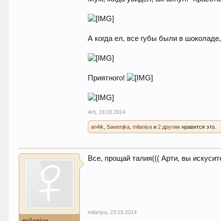
А когда ел, все губы были в шоколаде,
Приятного!
Arti
,
19.03.2014
an4ik
,
Sawenjka
,
milaniya
и
2 другим
нравится это.
Все, прощай талия((( Арти, вы искуси
milaniya
,
23.03.2014
milaniya