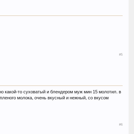
#5
но какой-то суховатый и блендером муж мин 15 молотил. в
опленого молока, очень вкусный и нежный, со вкусом
#6