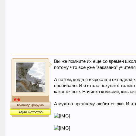
Вы же помните их еще со времен школь
потому что все уже "заказано" учител
А потом, когда я выросла и охладела
пробивало. И я стала покупать тольк
какашечные. Начинка комками, кислая 
Arti
А муж по-прежнему любит сырки. И что
Команда форума
Администратор