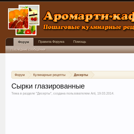
Правила Форума
Помощь
Форум
Последние сообщения
Форум
Кулинарные рецепты
Десерты
Сырки глазированные
Тема в разделе "
Десерты
", создана пользователем
Arti
,
19.03.2014
.