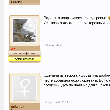
Новичок
Рада, что понравилось. На здоровье.
Из творога делали, или ускоренный в
Arti
,
24.03.2014
Arti
Команда форума
Администратор
Сделала из творога и добавила дробле
итоге добавила ложку сметаны. Вот с 
сгущенки. Думаю начинка для сырков 
milaniya
,
24.03.2014
milaniya