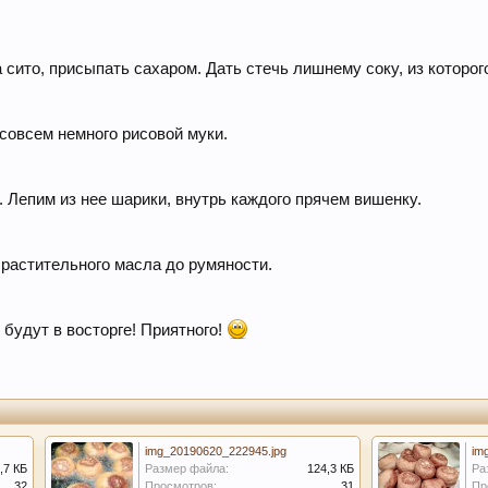
 сито, присыпать сахаром. Дать стечь лишнему соку, из которо
 совсем немного рисовой муки.
 Лепим из нее шарики, внутрь каждого прячем вишенку.
растительного масла до румяности.
 будут в восторге! Приятного!
img_20190620_222945.jpg
im
,7 КБ
Размер файла:
124,3 КБ
Ра
32
Просмотров:
31
Пр