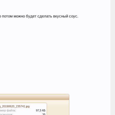
го потом можно будет сделать вкусный соус.
g_20190620_235741.jpg
змер файла:
97,5 КБ
осмотров:
35