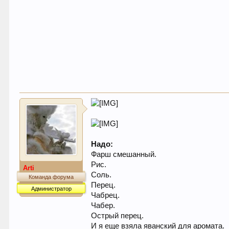
Надо:
Фарш смешанный.
Рис.
Arti
Соль.
Команда форума
Перец.
Администратор
Чабрец.
Чабер.
Острый перец.
И я еще взяла яванский для аромата.