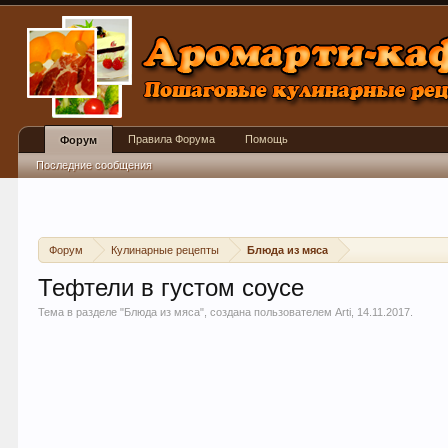
Правила Форума
Помощь
Форум
Последние сообщения
Форум
Кулинарные рецепты
Блюда из мяса
Тефтели в густом соусе
Тема в разделе "
Блюда из мяса
", создана пользователем
Arti
,
14.11.2017
.