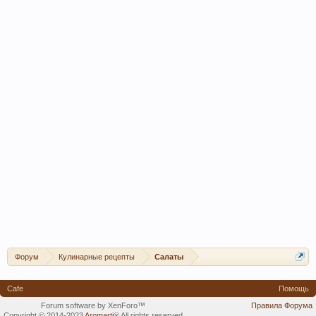
Форум
Кулинарные рецепты
Салаты
Cafe
Помощь
Forum software by XenForo™
Правила Форума
Copyright © 2014-2023
Aromarti
®
All rights reserved