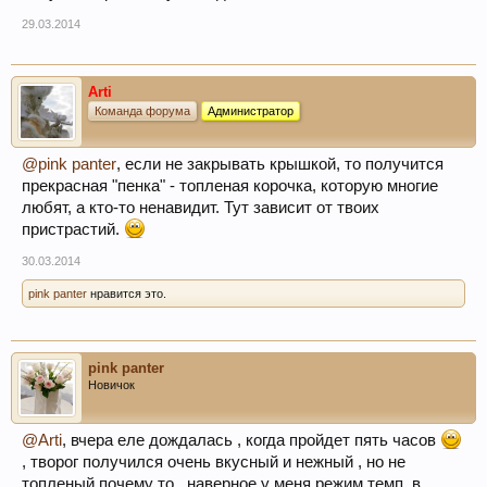
29.03.2014
Arti
Команда форума
Администратор
@pink panter
, если не закрывать крышкой, то получится
прекрасная "пенка" - топленая корочка, которую многие
любят, а кто-то ненавидит. Тут зависит от твоих
пристрастий.
30.03.2014
pink panter
нравится это.
pink panter
Новичок
@Arti
, вчера еле дождалась , когда пройдет пять часов
, творог получился очень вкусный и нежный , но не
топленый почему то , наверное у меня режим темп. в