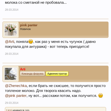
молока со сметаной не пробовала...
28.03.2014
pink panter
Новичок
@Arti
, поняла
, как раз у меня есть чугунок ( давно
покупала для антуража) - вот теперь пригодится!
28.03.2014
Arti
Команда форума
Администратор
@Zhenechka
, если брать не скисшее, то получится просто
топленое молоко. Для творога квасить надо.
@pink panter
, ну вот... расскажи потом, как получится.
29.03.2014
Lizzi
нравится это.