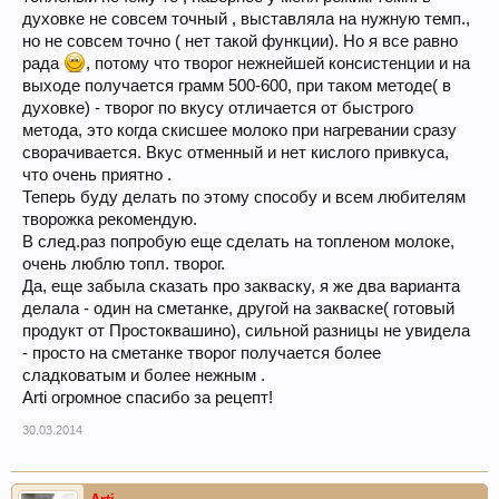
духовке не совсем точный , выставляла на нужную темп.,
но не совсем точно ( нет такой функции). Но я все равно
рада
, потому что творог нежнейшей консистенции и на
выходе получается грамм 500-600, при таком методе( в
духовке) - творог по вкусу отличается от быстрого
метода, это когда скисшее молоко при нагревании сразу
сворачивается. Вкус отменный и нет кислого привкуса,
что очень приятно .
Теперь буду делать по этому способу и всем любителям
творожка рекомендую.
В след.раз попробую еще сделать на топленом молоке,
очень люблю топл. творог.
Да, еще забыла сказать про закваску, я же два варианта
делала - один на сметанке, другой на закваске( готовый
продукт от Простоквашино), сильной разницы не увидела
- просто на сметанке творог получается более
сладковатым и более нежным .
Arti огромное спасибо за рецепт!
30.03.2014