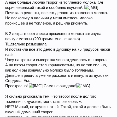
А еще больше люблю творог из топленого молока. Он
коричневенький такой и особенно вкусный.
Почитала рецепты, все его делают из топленого молока.
Но поскольку в наличии у меня имелось молоко
прокисшее и не топленое, я решила рискнуть.
В 2 литра теоретически прокисшего молока закинула
пачку сметаны (200 грамм, мне не жалко).
Тщательно размешала.
И поставила все это дело в духовку на 75 градусов часов
на 5.
Часу на третьем сыворотка явно отделилась от творога.
А на пятом творог стал коричневатым, но не так сильно,
как если бы изначально молоко было топленым.
Дальше я решила уже не рисковать и вынула из духовки.
Сцедила. Ем.
Прескрасно!
Сама не ожидала!
Я сильно рисковала тем, что творог после долгого
томления в духовке, мог стать резиновым.
НЕТ! Мягкий, не крупинчатый. Такой, какой и должен быть
вкусный домашний творог!