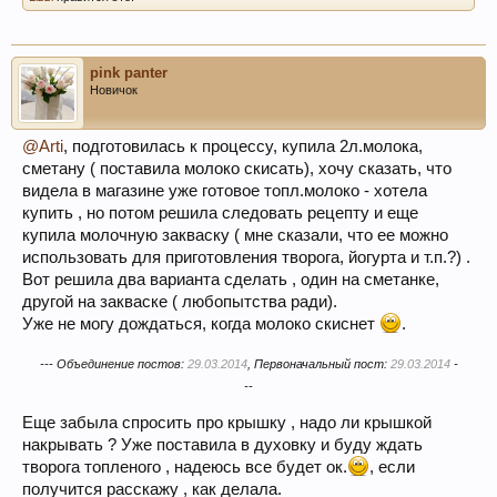
pink panter
Новичок
@Arti
, подготовилась к процессу, купила 2л.молока,
сметану ( поставила молоко скисать), хочу сказать, что
видела в магазине уже готовое топл.молоко - хотела
купить , но потом решила следовать рецепту и еще
купила молочную закваску ( мне сказали, что ее можно
использовать для приготовления творога, йогурта и т.п.?) .
Вот решила два варианта сделать , один на сметанке,
другой на закваске ( любопытства ради).
Уже не могу дождаться, когда молоко скиснет
.
--- Объединение постов:
29.03.2014
, Первоначальный пост:
29.03.2014
-
--
Еще забыла спросить про крышку , надо ли крышкой
накрывать ? Уже поставила в духовку и буду ждать
творога топленого , надеюсь все будет ок.
, если
получится расскажу , как делала.