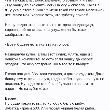
- Ну ты сказала самого маленького возьми, я и взял.
- Ну башку-то включить мог? На уху ж сказала. Какая в
п...у уха с этого бычка? У меня такой кастрюли маленькой
нет! Мама моя, хорошо хоть, что зубатку привез!
Не, ну ладно этот... а тетка-то, которая продавщица,
хороша... ей же сказали на уху... могла бы тоже
сообразить-то.
- Вот и будете есть уху эту из топора.
Развернула кулек, а там этот судак, млять, еще и с
башкой в комплекте! То есть если башку да хребет
отодрать, то аккурат грамм 100 мяса-то и выйдет.
Ржала пол дня. Уху-таки сварила, и даже с судаком. Даже
башку ему отрезала, а уж, когда хребет отделяла, чуть не
плакала. Ну надо же мне было бульон-то на чем-то
варить. Не на зубатке же!
Берем:
Ну судак какой есть... или любую белую рыбу.
Зубатка - грамм 500. Или любая жирная белая рыба.