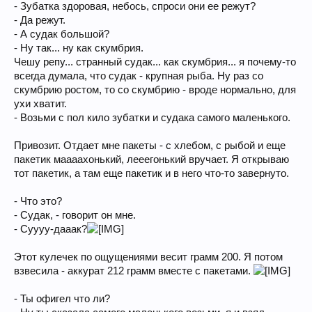
- Зубатка здоровая, небось, спроси они ее режут?
- Да режут.
- А судак большой?
- Ну так... ну как скумбрия.
Чешу репу... странный судак... как скумбрия... я почему-то
всегда думала, что судак - крупная рыба. Ну раз со
скумбрию ростом, то со скумбрию - вроде нормально, для
ухи хватит.
- Возьми с пол кило зубатки и судака самого маленького.
Привозит. Отдает мне пакеты - с хлебом, с рыбой и еще
пакетик маааахонький, лееегонький вручает. Я открываю
тот пакетик, а там еще пакетик и в него что-то завернуто.
- Что это?
- Судак, - говорит он мне.
- Суууу-дааак?
Этот кулечек по ощущениями весит грамм 200. Я потом
взвесила - аккурат 212 грамм вместе с пакетами.
- Ты офигел что ли?