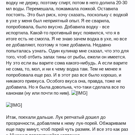
водку не держу, поэтому спирт, потом в него долила 20-30
мл воды. Перемешала, пожамкала ложкой. Оставила
постоять. Это был риск, хочу сказать, поскольку с водкой
в ухе у меня был неприятный опыт. Я ее сварила,
попробовала, было вкусно. Добавила водку - все
испортила. Какой-то противный вкус появился, что я в
итоге есть не смогла. Я не знаю зачем водка в ухе, но все
ее добавляют, поэтому я тоже добавила. Недавно
попыталась узнать. Один кулинар мне сказал, что это для
того, чтоб отбить запах тины от рыбы, ежели он имеется.
Ну это если вы варите сома какого-нибудь. А если варите
не сома, то, мол, и ни к чему водка там. Тем не менее я
попробовала еще раз. И в этот раз все было хорошо, и
никакого привкуса. Особого вкуса она, правда, тоже не
добавила. Но я была довольна, что-таки сделала все по
канонам (ну или почти по ним).
Итак, поехали дальше. Лук репчатый дошел до
прозрачности, добавляем к нему лук-порей. Обжариваем
еще пару минут, чтоб порей чуть размяк. И все это как раз