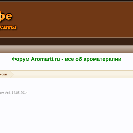
Форум Aromarti.ru - все об ароматерапии
иски
елем
Arti
,
14.05.2014
.