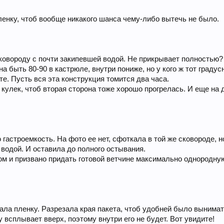
ленку, чтоб вообще никакого шанса чему-либо вытечь не было.
овороду с почти закипевшей водой. Не прикрывает полностью? -
а быть 80-90 в кастрюле, внутри пониже, но у кого ж тот граду
е. Пусть вся эта конструкция томится два часа.
 кулек, чтоб вторая сторона тоже хорошо прогрелась. И еще на 
 гастроемкость. На фото ее нет, сфоткала в той же сковороде,
 водой. И оставила до полного остывания.
сом и призвано придать готовой ветчине максимально однородн
ала пленку. Разрезала края пакета, чтоб удобней было вынима
 всплывает вверх, поэтому внутри его не будет. Вот увидите!