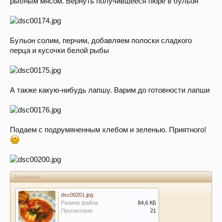
рыбным мясом. Вернуть получившееся пюре в бульон
Бульон солим, перчим, добавляем полоски сладкого
перца и кусочки белой рыбы
А также какую-нибудь лапшу. Варим до готовности лапши
Подаем с подрумяненным хлебом и зеленью. Приятного!
Вложения:
dsc00201.jpg
Размер файла:
84,6 КБ
Просмотров:
21