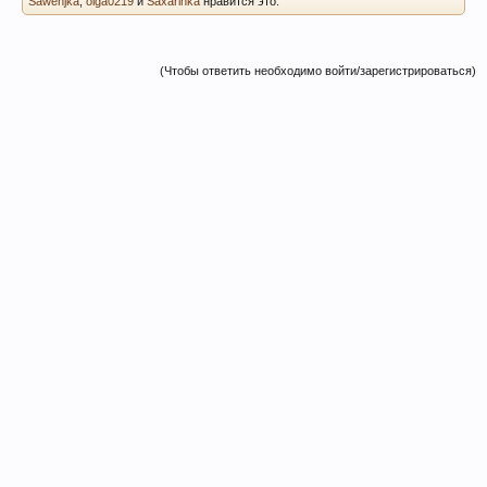
Sawenjka
,
olga0219
и
Saxarinka
нравится это.
(Чтобы ответить необходимо войти/зарегистрироваться)