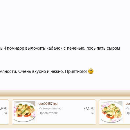
дый помидор выложить кабачок с печенью, посыпать сыром
мяности. Очень вкусно и нежно. Приятного!
dsc00457.jpg
ds
,9 КБ
Размер файла:
77,1 КБ
Ра
34
Просмотров:
32
Пр