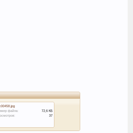
c00458.jpg
змер файла:
72,6 КБ
осмотров:
37