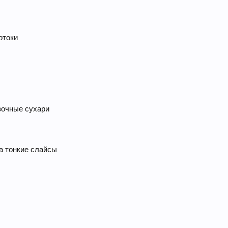
отоки
вочные сухари
а тонкие слайсы