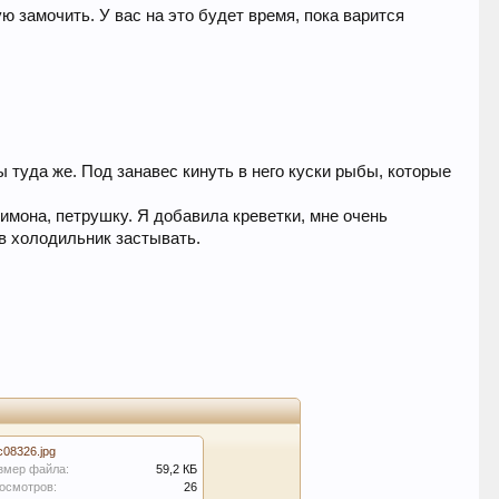
 замочить. У вас на это будет время, пока варится
 туда же. Под занавес кинуть в него куски рыбы, которые
лимона, петрушку. Я добавила креветки, мне очень
 в холодильник застывать.
c08326.jpg
змер файла:
59,2 КБ
осмотров:
26