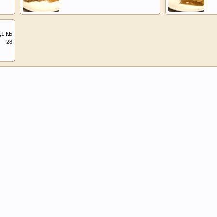
,1 КБ
28