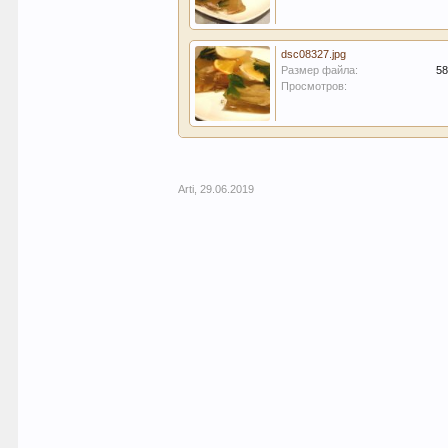
dsc08327.jpg
Размер файла:
58
Просмотров:
Arti
,
29.06.2019