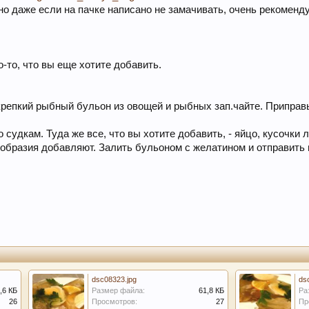
 даже если на пачке написано не замачивать, очень рекомендую
о-то, что вы еще хотите добавить.
 крепкий рыбный бульон из овощей и рыбных зап.чайте. Приправы
 судкам. Туда же все, что вы хотите добавить, - яйцо, кусочки 
ообразия добавляют. Залить бульоном с желатином и отправить
dsc08323.jpg
ds
,6 КБ
Размер файла:
61,8 КБ
Ра
26
Просмотров:
27
Пр