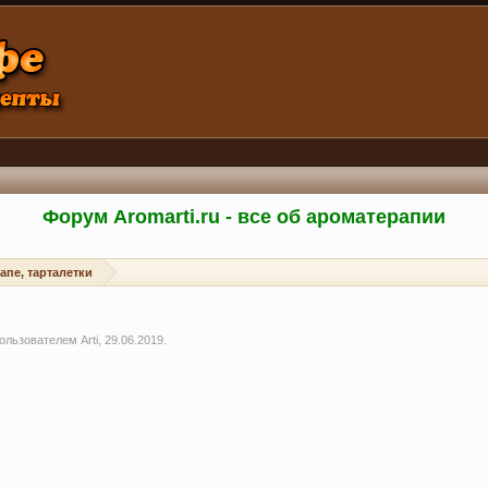
Форум Aromarti.ru - все об ароматерапии
апе, тарталетки
 пользователем
Arti
,
29.06.2019
.