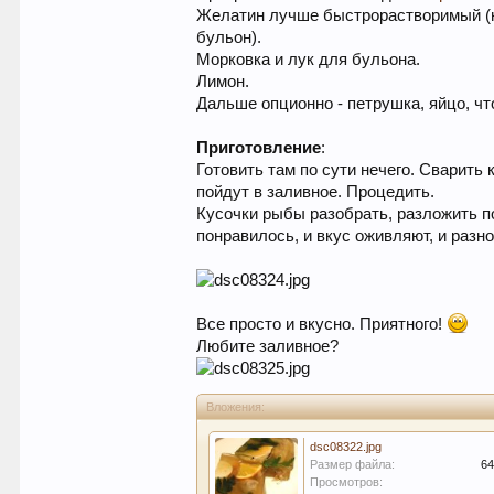
Желатин лучше быстрорастворимый (но
бульон).
Морковка и лук для бульона.
Лимон.
Дальше опционно - петрушка, яйцо, чт
Приготовление
:
Готовить там по сути нечего. Сварить
пойдут в заливное. Процедить.
Кусочки рыбы разобрать, разложить по
понравилось, и вкус оживляют, и разн
Все просто и вкусно. Приятного!
Любите заливное?
Вложения:
dsc08322.jpg
Размер файла:
64
Просмотров: