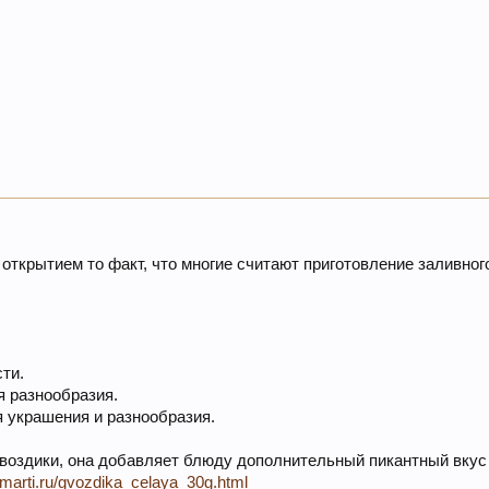
открытием то факт, что многие считают приготовление заливног
ти.
я разнообразия.
 украшения и разнообразия.
воздики, она добавляет блюду дополнительный пикантный вкус
romarti.ru/gvozdika_celaya_30g.html