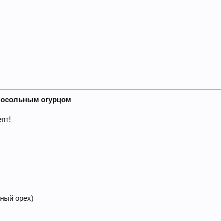
алосольным огурцом
пт!
тный орех)