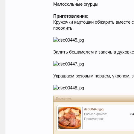
Малосольные огурцы
Приготовление
:
Кружочки картошки обжарить вместе с
посолить.
Залить бешамелем и запечь в духовке 
Украшаем розовым перцем, укропом, з
Вложения:
dsc00446.jpg
Размер файла:
84
Просмотров: