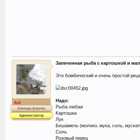
Запеченная рыба с картошкой и м
Это бомбический и очень простой реце
Надо
:
Arti
Рыба любая
Команда форума
Картошка
Администратор
Лук
Бешамель (молоко, мука, соль, муска
Соль
Розовый перец