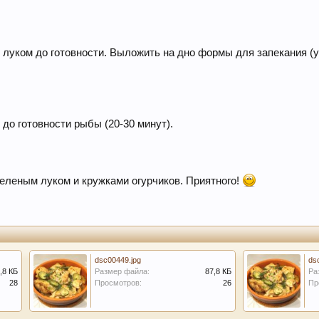
 луком до готовности. Выложить на дно формы для запекания (
до готовности рыбы (20-30 минут).
еленым луком и кружками огурчиков. Приятного!
dsc00449.jpg
ds
,8 КБ
Размер файла:
87,8 КБ
Ра
28
Просмотров:
26
Пр