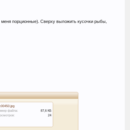
у меня порционные). Сверху выложить кусочки рыбы,
c00450.jpg
змер файла:
87,6 КБ
осмотров:
24