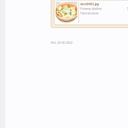
dsc00451.jpg
Размер файла:
Просмотров:
Arti
,
29.06.2022