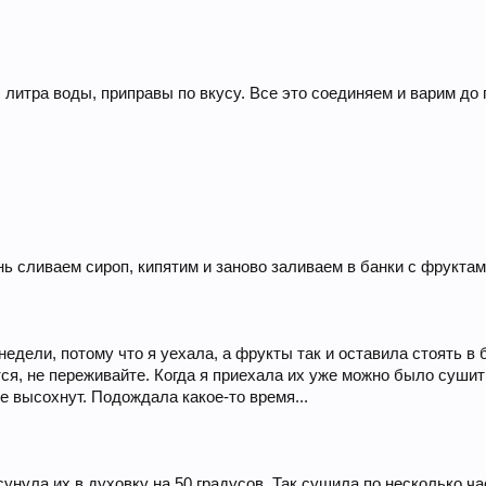
л литра воды, приправы по вкусу. Все это соединяем и варим до
нь сливаем сироп, кипятим и заново заливаем в банки с фруктам
едели, потому что я уехала, а фрукты так и оставила стоять в
ся, не переживайте. Когда я приехала их уже можно было сушит
 не высохнут. Подождала какое-то время...
унула их в духовку на 50 градусов. Так сушила по несколько ча