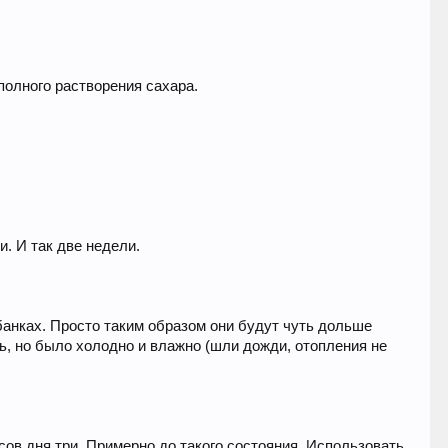
 полного растворения сахара.
и. И так две недели.
 банках. Просто таким образом они будут чуть дольше
ь, но было холодно и влажно (шли дожди, отопления не
сов дня три. Примерно до такого состояния. Использовать