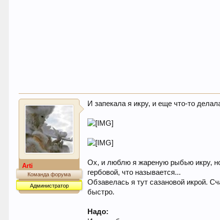
И запекала я икру, и еще что-то делал
Ох, и люблю я жареную рыбью икру, но
Arti
гербовой, что называется...
Команда форума
Обзавелась я тут сазановой икрой. Сч
Администратор
быстро.
Надо: