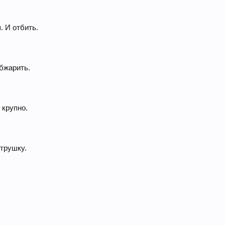
 И отбить.
обжарить.
 крупно.
трушку.