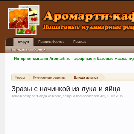
Правила Форума
Помощь
Форум
Последние сообщения
Интернет-магазин Aromarti.ru - эфирные и базовые масла, 
Форум
Кулинарные рецепты
Блюда из мяса
Зразы с начинкой из лука и яйца
Тема в разделе "
Блюда из мяса
", создана пользователем
Arti
,
16.02.2015
.