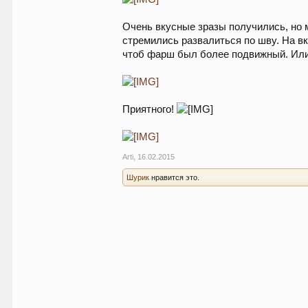
Очень вкусные зразы получились, но м
стремились развалиться по шву. На вк
чтоб фарш был более подвижный. Или
Приятного!
Arti
,
16.02.2015
Шурик
нравится это.