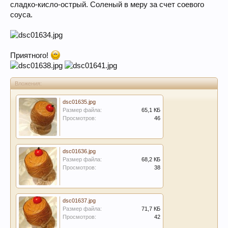
сладко-кисло-острый. Соленый в меру за счет соевого
соуса.
Приятного!
Вложения:
dsc01635.jpg
Размер файла:
65,1 КБ
Просмотров:
46
dsc01636.jpg
Размер файла:
68,2 КБ
Просмотров:
38
dsc01637.jpg
Размер файла:
71,7 КБ
Просмотров:
42