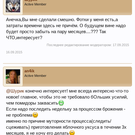
Active Member
Анечка,Вы мне сделали смешно. Фотки у меня есть,а
затраты времени здесь не причём. О будущем вине надо
будет просто забыть на пару месяцев....??? Так
ЧТО,интересует?
Последнее редактирование модератором:
17.09.2015
16.09.2015
an4ik
Active Member
@Шурик
конечно интересует! мне всегда интересно что-то
новое! главное, чтобы это не требовало бОльших усилий,
чем помидоры заквасить
Если надо последить недельку за процессом брожения -
не проблема
именно по причине муторности процесса(следить/
сцеживать) приготовления яблочного уксуса в течении 3х
месяцев, я не хочу его делать