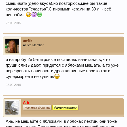
смешивать(дело вкуса),но повторюсь,мне бы такие
количества "счастья".С пивными кегами на 30 л. - всё
нипочём...
22.09.2015
an4ik
Active Member
я на пробу 2е 5-литровые поставлю. начиталась, что
груши слизь дают, придется с яблоками мешать, а то уже
перезревать начинают и дрожжи винные просто так в
супермаркете не купишь
22.09.2015
Arti
Команда форума
Администратор
Ань, не мешайте с яблоками, в яблоках пектин, они тоже