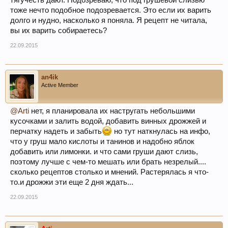
тягучесть дают. Подозреваю, что под грушевой слизью
тоже нечто подобное подозревается. Это если их варить
долго и нудно, насколько я поняла. Я рецепт не читала,
вы их варить собираетесь?
22.09.2015
an4ik
Active Member
@Arti
нет, я планировала их настругать небольшими
кусочками и залить водой, добавить винных дрожжей и
перчатку надеть и забыть
но тут наткнулась на инфо,
что у груш мало кислоты и танинов и надобно яблок
добавить или лимонки. и что сами груши дают слизь,
поэтому лучше с чем-то мешать или брать незрелый....
сколько рецептов столько и мнений. Растерялась я что-
то.и дрожжи эти еще 2 дня ждать...
22.09.2015