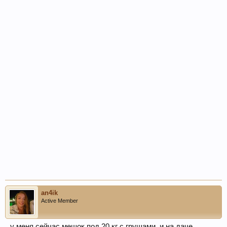
an4ik
Active Member
у меня сейчас мешок под 20 кг с грушами. и на даче