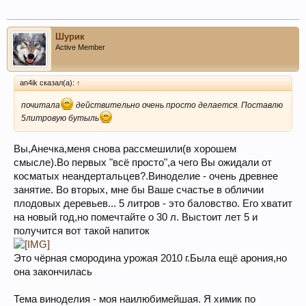
Шурик
Active Member
an4ik сказал(а):
↑
почитала
действительно очень просто делается. Поставлю
5литровую бутыль
Вы,Анечка,меня снова рассмешили(в хорошем
смысле).Во первых "всё просто",а чего Вы ожидали от
косматых неандертальцев?.Виноделие - очень древнее
занятие. Во вторых, мне бы Ваше счастье в обличии
плодовых деревьев... 5 литров - это баловство. Его хватит
на новый год,но помечтайте о 30 л. Выстоит лет 5 и
получится вот такой напиток
Это чёрная смородина урожая 2010 г.Была ещё арония,но
она закончилась
Тема виноделия - моя наилюбимейшая. Я химик по