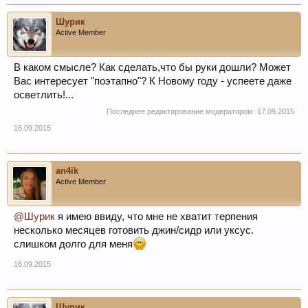
Шурик
Active Member
В каком смысле? Как сделать,что бы руки дошли? Может
Вас интересует "поэтапно"? К Новому году - успеете даже
осветлить!...
Последнее редактирование модератором:
17.09.2015
16.09.2015
an4ik
Active Member
@Шурик
я имею ввиду, что мне не хватит терпения
несколько месяцев готовить джин/сидр или уксус.
слишком долго для меня
16.09.2015
Шурик