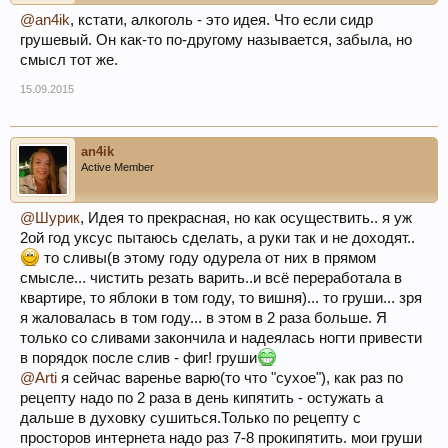
@an4ik
, кстати, алкоголь - это идея. Что если сидр
грушевый. Он как-то по-другому называется, забыла, но
смысл тот же.
15.09.2015
an4ik
Active Member
@Шурик
, Идея то прекрасная, но как осуществить.. я уж
2ой год уксус пытаюсь сделать, а руки так и не доходят..
то сливы(в этому году одурела от них в прямом
смысле... чистить резать варить..и всё переработала в
квартире, то яблоки в том году, то вишня)... то груши... зря
я жаловалась в том году... в этом в 2 раза больше. Я
только со сливами закончила и надеялась ногти привести
в порядок после слив - фиг! груши
@Arti
я сейчас варенье варю(то что "сухое"), как раз по
рецепту надо по 2 раза в день кипятить - остужать а
дальше в духовку сушиться.Только по рецепту с
просторов интернета надо раз 7-8 прокипятить. мои груши