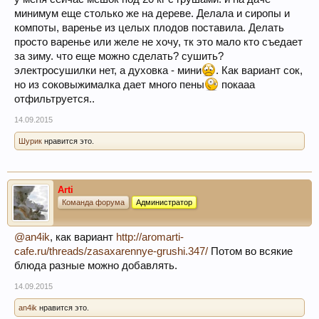
минимум еще столько же на дереве. Делала и сиропы и
компоты, варенье из целых плодов поставила. Делать
просто варенье или желе не хочу, тк это мало кто съедает
за зиму. что еще можно сделать? сушить?
электросушилки нет, а духовка - мини
. Как вариант сок,
но из соковыжималка дает много пены
покааа
отфильтруется..
14.09.2015
Шурик
нравится это.
Arti
Команда форума
Администратор
@an4ik
, как вариант
http://aromarti-
cafe.ru/threads/zasaxarennye-grushi.347/
Потом во всякие
блюда разные можно добавлять.
14.09.2015
an4ik
нравится это.