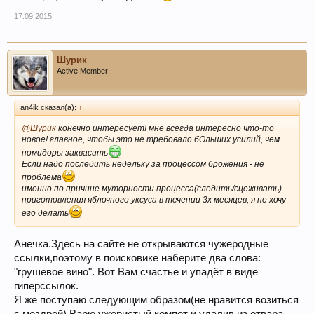
17.09.2015
Шурик
Active Member
an4ik сказал(а):
↑
@Шурик
конечно интересует! мне всегда интересно что-то
новое! главное, чтобы это не требовало бОльших усилий, чем
помидоры заквасить
Если надо последить недельку за процессом брожения - не
проблема
именно по причине муторности процесса(следить/сцеживать)
приготовления яблочного уксуса в течении 3х месяцев, я не хочу
его делать
Анечка.Здесь на сайте не открываются чужеродные
ссылки,поэтому в поисковике наберите два слова:
"грушевое вино". Вот Вам счастье и упадёт в виде
гиперссылок.
Я же поступаю следующим образом(не нравится возиться