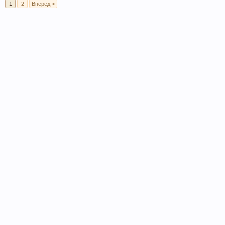
1
2
Вперёд >