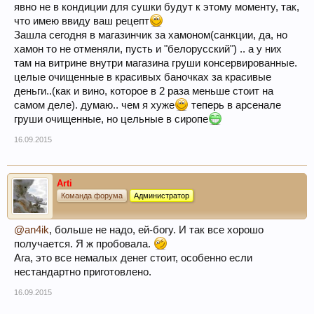
явно не в кондиции для сушки будут к этому моменту, так,
что имею ввиду ваш рецепт
Зашла сегодня в магазинчик за хамоном(санкции, да, но
хамон то не отменяли, пусть и "белорусский") .. а у них
там на витрине внутри магазина груши консервированные.
целые очищенные в красивых баночках за красивые
деньги..(как и вино, которое в 2 раза меньше стоит на
самом деле). думаю.. чем я хуже
теперь в арсенале
груши очищенные, но цельные в сиропе
16.09.2015
Arti
Команда форума
Администратор
@an4ik
, больше не надо, ей-богу. И так все хорошо
получается. Я ж пробовала.
Ага, это все немалых денег стоит, особенно если
нестандартно приготовлено.
16.09.2015