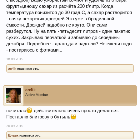
с мездрой) Варю ужористый компот и удалив из отвара
фрукты,вношу сахар из расчёта 200 г/литр. Когда
температура понизится до 30 град.С, а сахар растворится
- пачку пекарских дрождей.Это уже в бродильной
ёмкости. Дрождей надобно не круто. Они сами
разберутся. Ну на пять -пятьдесят литров - один пакетик
сухих. Закрываю перчаткой и забываю до середины
декабря. Подробнее - долго,да и надо-ли? Но ежели надо
- постараюсь с фотками...
18.09.2015
an4ik
нравится это.
an4ik
Active Member
почитала
действительно очень просто делается.
Поставлю 5литровую бутыль
20.09.2015
Шурик
нравится это.