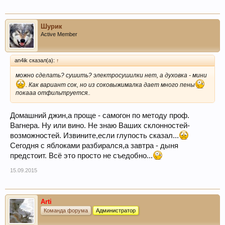
Шурик
Active Member
an4ik сказал(а):
↑
можно сделать? сушить? электросушилки нет, а духовка - мини
. Как вариант сок, но из соковыжималка дает много пены
покааа отфильтруется..
Домашний джин,а проще - самогон по методу проф.
Вагнера. Ну или вино. Не знаю Ваших склонностей-
возможностей. Извините,если глупость сказал...
Сегодня с яблоками разбирался,а завтра - дыня
предстоит. Всё это просто не съедобно...
15.09.2015
Arti
Команда форума
Администратор