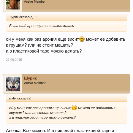
Active Member
Шурик сказал(а):
↑
Была ещё арония,но она закончилась
ой у меня как раз арония еще висит
может ее добавить
к грушам? или не стоит мешать?
а в пластиковой таре можно делать?
21.09.2015
Шурик
Active Member
an4ik сказал(а):
↑
ой у меня как раз арония еще висит
может ее добавить к
грушам? или не стоит мешать?
а в пластиковой таре можно делать?
Анечка, Всё можно. И в пишевай пластиковой таре и