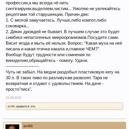
профессии,а мы всегда чё-нить
синтезируем,выделяем,чистим... Умоляю не увлекайтесь
рецептами той старушенции. Причин две:
1. С мезгой замучаетесь. Лучше,либо компот,либо
соковарка...
2. Диких дрождей не бывает. В лучшем случае это будет
симбиоз непатогенных микроорганизмов.Посудите сами.
Висит ягода и мыть её нельзя. Вопрос: "Какая муха на неё
писала и какая птичка какала и,главное ЧЕМ?"
Вообще будут трудности или сомнения по
виноделию,обращайтесь - помогу. Удачи.
-----------------------
Чуть не забыл. На медни раздобыл пластиковую кегу на
30 л. В таких пиво по разливухам развозят. Тара не
возвратная и отдают с удовольствием. На даче -
просто"писк".
21.09.2015
an4ik
нравится это.
an4ik