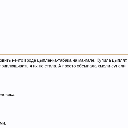
овить нечто вроде цыпленка-табака на мангале. Купила цыплят,
 приплющивать я их не стала. А просто обсыпала хмели-сунели
еловека.
ми.