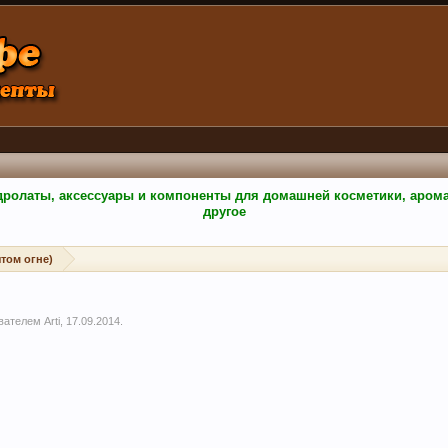
гидролаты, аксессуары и компоненты для домашней косметики, аро
другое
том огне)
ователем
Arti
,
17.09.2014
.