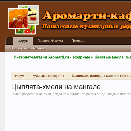
Правила Форума
Помощь
Форум
Последние сообщения
Интернет-магазин Aromarti.ru - эфирные и базовые масла, 
Форум
Кулинарные рецепты
Шашлыки, блюда на мангале (откры
Цыплята-хмели на мангале
Тема в разделе "
Шашлыки, блюда на мангале (открытом огне)
", создана польз