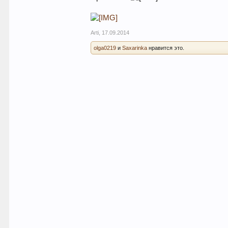
Arti
,
17.09.2014
olga0219
и
Saxarinka
нравится это.