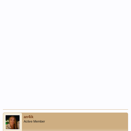
an4ik
Active Member