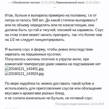
--- Объединение постов:
21.01.2016
, Первоначальный пост:
21.01.2016
-
--
Итак, бульон я выпарила примерно на половину, т.е от
литра осталось 500 мл. До какой степени выпаривать?
или по объему определять или по консистенции, она
должна быть густой и тягучей, похожей на карамель. Соус
на этом этапе может начать пригорать, так что более чем
на 1/2 не следует концентрировать.
Я вылила соус в форму, чтобы ровно впоследствии
нарезать на порционные кусочки.
Получилось ооочень плотное и упругое желе, при
комнатной температуре даже намека на подтаивание нет
По мере надобности, можно доставать такой кубик и
использовать для приготовления соусов или обогащения
вкусами и ароматами разных блюд.
я не солила изначально ни бульон, ни готовый соус.
Последнее редактирование:
21.01.2016