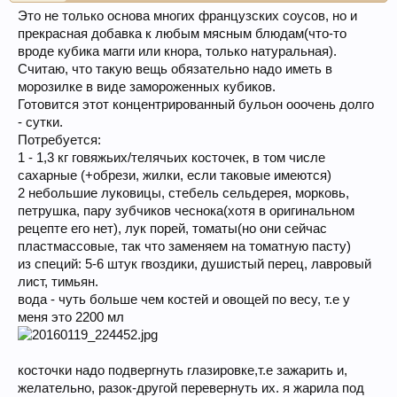
Это не только основа многих французских соусов, но и
прекрасная добавка к любым мясным блюдам(что-то
вроде кубика магги или кнора, только натуральная).
Считаю, что такую вещь обязательно надо иметь в
морозилке в виде замороженных кубиков.
Готовится этот концентрированный бульон ооочень долго
- сутки.
Потребуется:
1 - 1,3 кг говяжьих/телячьих косточек, в том числе
сахарные (+обрези, жилки, если таковые имеются)
2 небольшие луковицы, стебель сельдерея, морковь,
петрушка, пару зубчиков чеснока(хотя в оригинальном
рецепте его нет), лук порей, томаты(но они сейчас
пластмассовые, так что заменяем на томатную пасту)
из специй: 5-6 штук гвоздики, душистый перец, лавровый
лист, тимьян.
вода - чуть больше чем костей и овощей по весу, т.е у
меня это 2200 мл
косточки надо подвергнуть глазировке,т.е зажарить и,
желательно, разок-другой перевернуть их. я жарила под