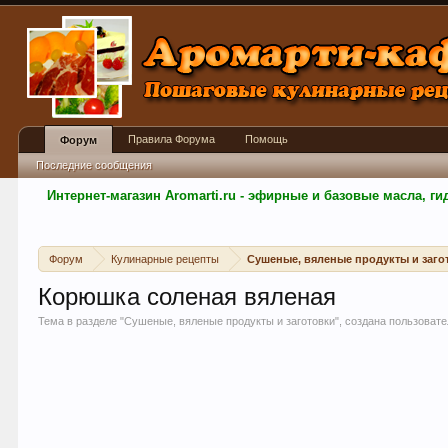
Правила Форума
Помощь
Форум
Последние сообщения
Интернет-магазин Aromarti.ru - эфирные и базовые масла, 
Форум
Кулинарные рецепты
Сушеные, вяленые продукты и заго
Корюшка соленая вяленая
Тема в разделе "
Сушеные, вяленые продукты и заготовки
", создана пользоват