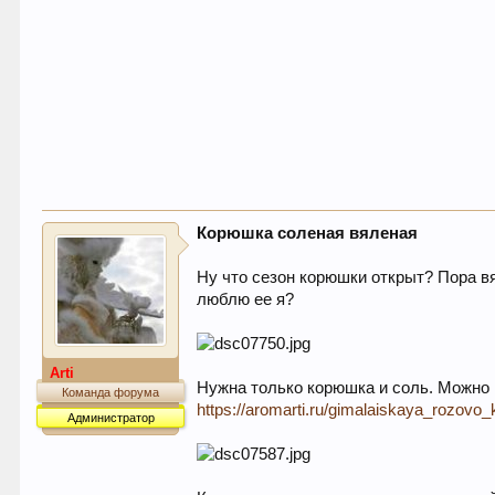
Корюшка соленая вяленая
Ну что сезон корюшки открыт? Пора вя
люблю ее я?
Arti
Нужна только корюшка и соль. Можно
Команда форума
https://aromarti.ru/gimalaiskaya_rozov
Администратор