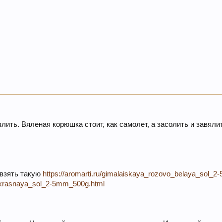
лить. Вяленая корюшка стоит, как самолет, а засолить и завяли
 взять такую
https://aromarti.ru/gimalaiskaya_rozovo_belaya_sol_
o_krasnaya_sol_2-5mm_500g.html