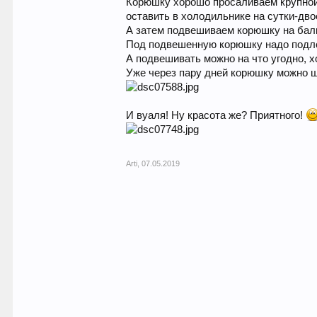
Корюшку хорошо просаливаем крупной с
оставить в холодильнике на сутки-дв
А затем подвешиваем корюшку на балк
Под подвешенную корюшку надо подлож
А подвешивать можно на что угодно, х
Уже через пару дней корюшку можно щ
И вуаля! Ну красота же? Приятного!
Arti
,
07.05.2019