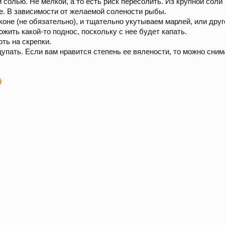
олью. Не мелкой, а то есть риск пересолить. Из крупной соли 
ое. В зависимости от желаемой солености рыбы.
оне (не обязательно), и тщательно укутываем марлей, или друг
ить какой-то поднос, поскольку с нее будет капать.
оть на скрепки.
упать. Если вам нравится степень ее вялености, то можно сним