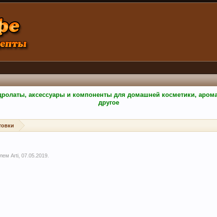
гидролаты, аксессуары и компоненты для домашней косметики, аро
другое
товки
елем
Arti
,
07.05.2019
.