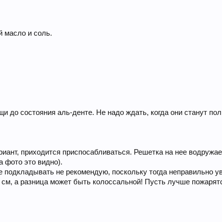
й масло и соль.
щи до состояния аль-денте. Не надо ждать, когда они станут по
иант, приходится приспосабливаться. Решетка на нее водружает
а фото это видно).
подкладывать не рекомендую, поскольку тогда неправильно уве
ра см, а разница может быть колоссальной! Пусть лучше пожарятс