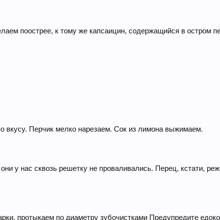
елаем поострее, к тому же капсаицин, содержащийся в остром 
по вкусу. Перчик мелко нарезаем. Сок из лимона выжимаем.
они у нас сквозь решетку не проваливались. Перец, кстати, р
арки, протыкаем по диаметру зубочистками Предупредите едоков