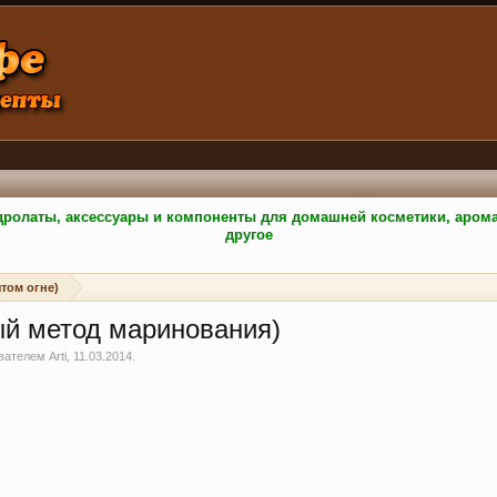
гидролаты, аксессуары и компоненты для домашней косметики, аро
другое
том огне)
й метод маринования)
ователем
Arti
,
11.03.2014
.