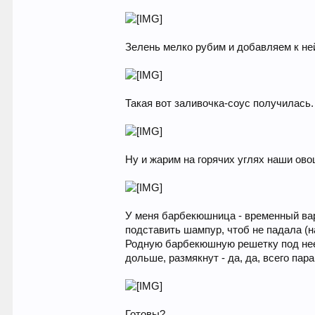
Зелень мелко рубим и добавляем к не
Такая вот заливочка-соус получилась.
Ну и жарим на горячих углях наши ово
У меня барбекюшница - временный вар
подставить шампур, чтоб не падала (н
Родную барбекюшную решетку под нее 
дольше, размякнут - да, да, всего па
Готовы?