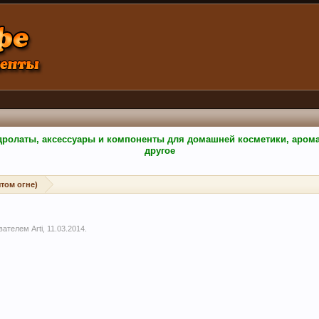
гидролаты, аксессуары и компоненты для домашней косметики, аро
другое
том огне)
ователем
Arti
,
11.03.2014
.