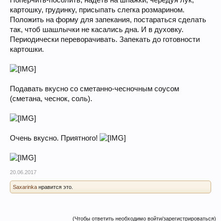
Поперчить-посолить, надеть на шпажки, чередуя лук,
картошку, грудинку, присыпать слегка розмарином.
Положить на форму для запекания, постараться сделать
так, чтоб шашлычки не касались дна. И в духовку.
Периодически переворачивать. Запекать до готовности
картошки.
Подавать вкусно со сметанно-чесночным соусом
(сметана, чеснок, соль).
Очень вкусно. Приятного!
20.06.2017
Saxarinka
нравится это.
(Чтобы ответить необходимо войти/зарегистрироваться)