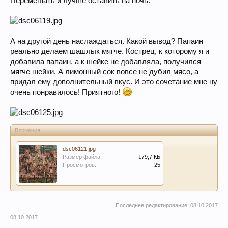
Перемешать и лучше оставить на ночь.
А на другой день наслаждаться. Какой вывод? Папаин
реально делаем шашлык мягче. Кострец, к которому я и
добавила папаин, а к шейке не добавляла, получился
мягче шейки. А лимонный сок вовсе не дубил мясо, а
придал ему дополнительный вкус. И это сочетание мне ну
очень понравилось! Приятного!
Вложения:
dsc06121.jpg
Размер файла:
179,7 КБ
Просмотров:
25
Последнее редактирование:
08.10.2017
08.10.2017