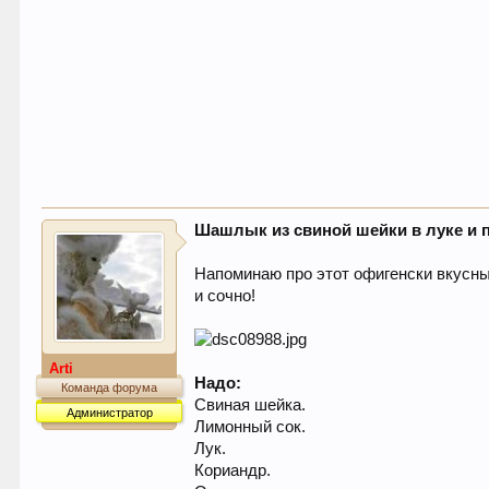
Шашлык из свиной шейки в луке и 
Напоминаю про этот офигенски вкусны
и сочно!
Arti
Надо:
Команда форума
Свиная шейка.
Администратор
Лимонный сок.
Лук.
Кориандр.