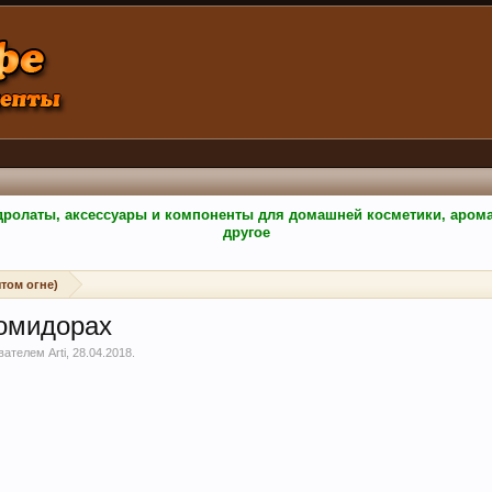
гидролаты, аксессуары и компоненты для домашней косметики, аро
другое
том огне)
помидорах
ователем
Arti
,
28.04.2018
.