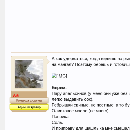
А как удержаться, когда видишь на ры
на мангал? Поэтому берешь и готовиш
Берем:
Пару апельсинов (у меня они уже без 
Arti
легко выдавить сок).
Команда форума
Ребрышки свиные, не постные, а то бу
Администратор
Оливковое масло (не много).
Паприка.
Соль.
И приправу для шашлыка мне смешали н