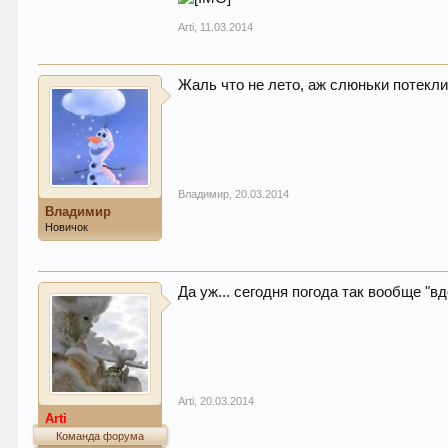
Arti
,
11.03.2014
Жаль что не лето, аж слюньки потекли
Владимир
,
20.03.2014
Владимир
Новичок
Да уж... сегодня погода так вообще "
Arti
,
20.03.2014
Arti
Команда форума