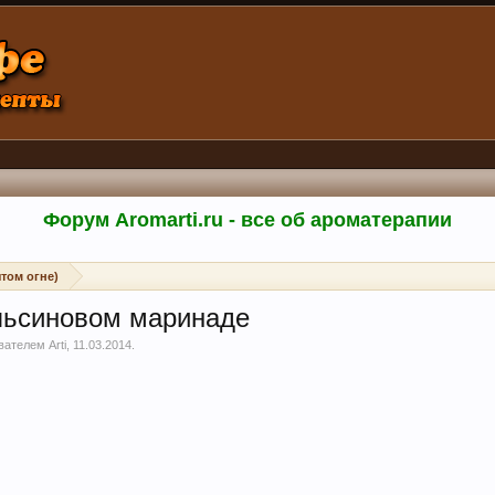
Форум Aromarti.ru - все об ароматерапии
том огне)
льсиновом маринаде
ователем
Arti
,
11.03.2014
.