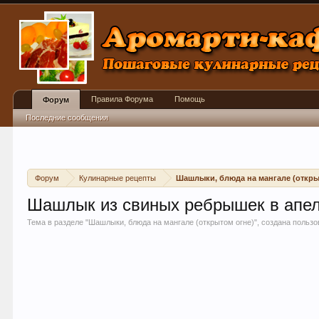
Правила Форума
Помощь
Форум
Последние сообщения
Форум
Кулинарные рецепты
Шашлыки, блюда на мангале (откры
Шашлык из свиных ребрышек в апе
Тема в разделе "
Шашлыки, блюда на мангале (открытом огне)
", создана польз