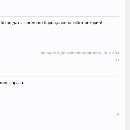
 было дать -снежного барса,словно тибет покорил!
Последнее редактирование модератором:
20.03.2014
#4
лил, зараза.
#5