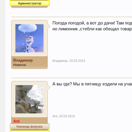
Администратор
Погода погодой, а вот до дачи! Там п
но лимонник ,стебли как обещал това
Владимир
Владимир
,
20.03.2014
Новичок
А вы где? Мы в пятницу ездили на учас
Arti
,
20.03.2014
Arti
Команда форума