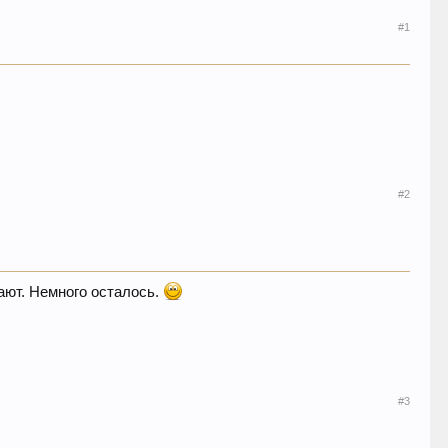
#1
#2
щают. Немного осталось.
#3