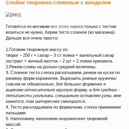
Слойки творожно-сливовые с миндалем
Готовятся по мотивам
вот этого пирога
только с тестом
возиться не нужно, берем тесто слоеное (из магазина).
Дальше все очень просто:
1.Готовим творожную массу из:
творог – 250 г + сахар – 3 ст ложки + ванильный сахар
экстракт + яичный желток – 2 шт + 2 ложки крахмала.
2.Режем сливы на дольки средней величины.
3. Слоеное тесто слегка раскатываем, режем на куски по
размеру форм-корзиночек.
Вырезать ровные кружочки
совсем не обязательно, для больших формочек я
вырезаю относительно круглую форму, а для средних -
пяти/шести угольники, специально оставляю углы, мне
кажется, так интереснее смотрится.
4. Тесто раскладываем по формочкам, слегка прижимаем
пальцами.
5. Наполовину наполняем «корзиночки» творожной
массой.